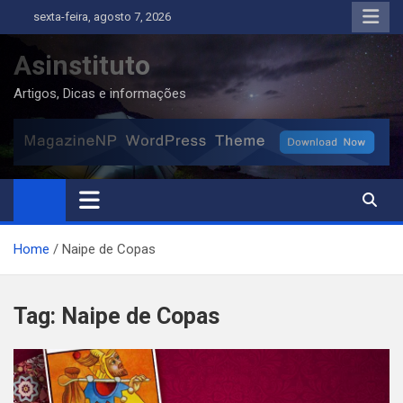
Skip
sexta-feira, agosto 7, 2026
to
content
Asinstituto
Artigos, Dicas e informações
Home
Naipe de Copas
Tag:
Naipe de Copas