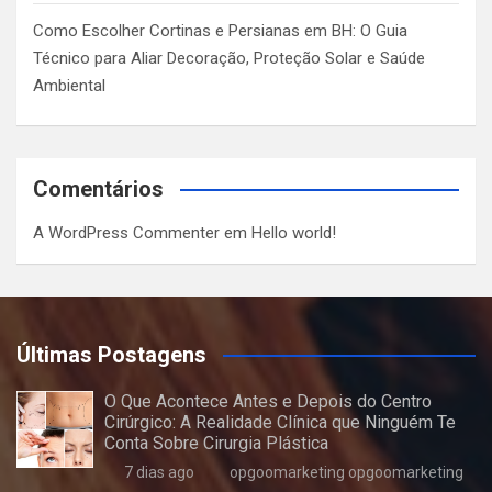
Como Escolher Cortinas e Persianas em BH: O Guia
Técnico para Aliar Decoração, Proteção Solar e Saúde
Ambiental
Comentários
A WordPress Commenter
em
Hello world!
Últimas Postagens
O Que Acontece Antes e Depois do Centro
Cirúrgico: A Realidade Clínica que Ninguém Te
Conta Sobre Cirurgia Plástica
7 dias ago
opgoomarketing opgoomarketing