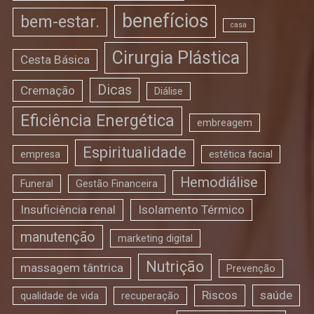
benefícios
bem-estar.
casa
Cirurgia Plástica
Cesta Básica
Dicas
Cremação
Diálise
Eficiência Energética
embreagem
Espiritualidade
empresa
estética facial
Hemodiálise
Funeral
Gestão Financeira
Insuficiência renal
Isolamento Térmico
manutenção
marketing digital
Nutrição
massagem tântrica
Prevenção
Riscos
saúde
qualidade de vida
recuperação