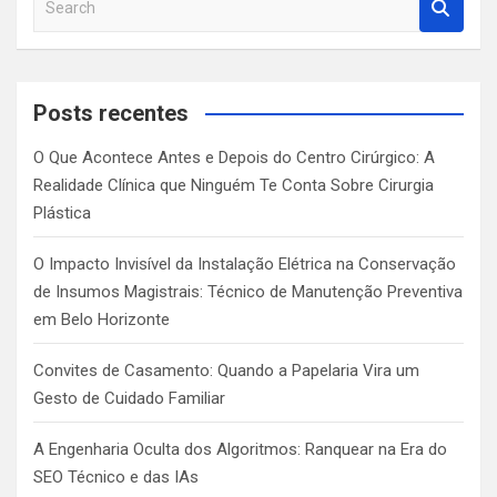
e
a
r
c
Posts recentes
h
O Que Acontece Antes e Depois do Centro Cirúrgico: A
Realidade Clínica que Ninguém Te Conta Sobre Cirurgia
Plástica
O Impacto Invisível da Instalação Elétrica na Conservação
de Insumos Magistrais: Técnico de Manutenção Preventiva
em Belo Horizonte
Convites de Casamento: Quando a Papelaria Vira um
Gesto de Cuidado Familiar
A Engenharia Oculta dos Algoritmos: Ranquear na Era do
SEO Técnico e das IAs