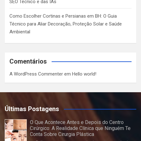
SEO Técnico e das IAs
Como Escolher Cortinas e Persianas em BH: O Guia
Técnico para Aliar Decoração, Proteção Solar e Saúde
Ambiental
Comentários
A WordPress Commenter
em
Hello world!
Últimas Postagens
O Que Acontece Antes e Depois do Centro
Cirúrgico: A Realidade Clínica que Ninguém Te
Conta Sobre Cirurgia Plástica