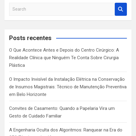
S
e
a
r
c
Posts recentes
h
O Que Acontece Antes e Depois do Centro Cirúrgico: A
Realidade Clínica que Ninguém Te Conta Sobre Cirurgia
Plástica
O Impacto Invisível da Instalação Elétrica na Conservação
de Insumos Magistrais: Técnico de Manutenção Preventiva
em Belo Horizonte
Convites de Casamento: Quando a Papelaria Vira um
Gesto de Cuidado Familiar
A Engenharia Oculta dos Algoritmos: Ranquear na Era do