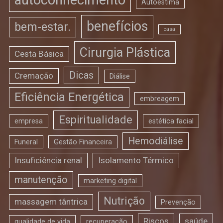
Autoestima
benefícios
bem-estar.
casa
Cirurgia Plástica
Cesta Básica
Dicas
Cremação
Diálise
Eficiência Energética
embreagem
Espiritualidade
empresa
estética facial
Hemodiálise
Funeral
Gestão Financeira
Insuficiência renal
Isolamento Térmico
manutenção
marketing digital
Nutrição
massagem tântrica
Prevenção
Riscos
saúde
qualidade de vida
recuperação