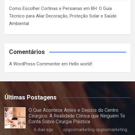
Como Escolher Cortinas e Persianas em BH: O Guia
Técnico para Aliar Decoração, Proteção Solar e Saúde
Ambiental
Comentários
A WordPress Commenter
em
Hello world!
Últimas Postagens
O Que Acontece Antes e Depois do Centro
Cirúrgico: A Realidade Clínica que Ninguém Te
Conta Sobre Cirurgia Plástica
6 dias ago
opgoomarketing opgoomarketing