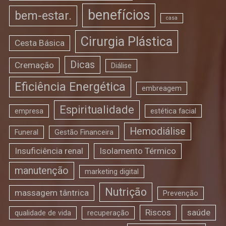
benefícios
bem-estar.
casa
Cirurgia Plástica
Cesta Básica
Dicas
Cremação
Diálise
Eficiência Energética
embreagem
Espiritualidade
empresa
estética facial
Hemodiálise
Funeral
Gestão Financeira
Insuficiência renal
Isolamento Térmico
manutenção
marketing digital
Nutrição
massagem tântrica
Prevenção
Riscos
saúde
qualidade de vida
recuperação