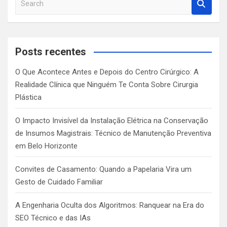
e
a
r
c
Posts recentes
h
O Que Acontece Antes e Depois do Centro Cirúrgico: A
Realidade Clínica que Ninguém Te Conta Sobre Cirurgia
Plástica
O Impacto Invisível da Instalação Elétrica na Conservação
de Insumos Magistrais: Técnico de Manutenção Preventiva
em Belo Horizonte
Convites de Casamento: Quando a Papelaria Vira um
Gesto de Cuidado Familiar
A Engenharia Oculta dos Algoritmos: Ranquear na Era do
SEO Técnico e das IAs