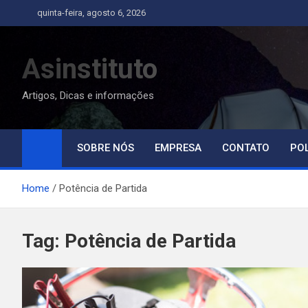
Skip
quinta-feira, agosto 6, 2026
to
content
Asinstituto
Artigos, Dicas e informações
SOBRE NÓS
EMPRESA
CONTATO
POL
Home
Potência de Partida
Tag:
Potência de Partida