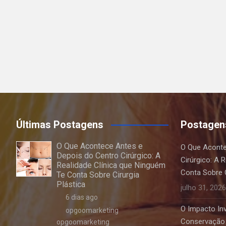
Últimas Postagens
Postagen
O Que Acontece Antes e
O Que Aconte
Depois do Centro Cirúrgico: A
Cirúrgico: A 
Realidade Clínica que Ninguém
Conta Sobre C
Te Conta Sobre Cirurgia
Plástica
julho 31, 2026
6 dias ago
O Impacto Invi
opgoomarketing
Conservação 
opgoomarketing