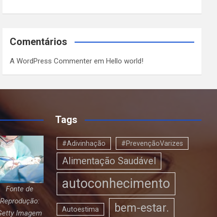
Comentários
A WordPress Commenter
em
Hello world!
Tags
#Adivinhação
#PrevençãoVarizes
Alimentação Saudável
autoconhecimento
Fonte de
Reprodução:
bem-estar.
Autoestima
Getty Imagem