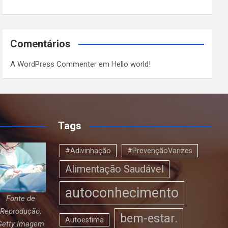
Comentários
A WordPress Commenter
em
Hello world!
Tags
#Adivinhação
#PrevençãoVarizes
Alimentação Saudável
autoconhecimento
Fonte de
Reprodução:
bem-estar.
Autoestima
Getty Imagem