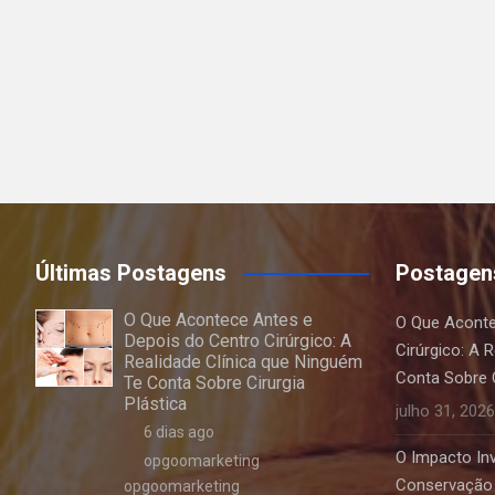
Últimas Postagens
Postagen
O Que Acontece Antes e
O Que Aconte
Depois do Centro Cirúrgico: A
Cirúrgico: A 
Realidade Clínica que Ninguém
Conta Sobre C
Te Conta Sobre Cirurgia
Plástica
julho 31, 2026
6 dias ago
O Impacto Invi
opgoomarketing
Conservação 
opgoomarketing