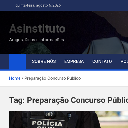
Skip
quinta-feira, agosto 6, 2026
to
content
Asinstituto
Artigos, Dicas e informações
SOBRE NÓS
EMPRESA
CONTATO
POL
Home
Preparação Concurso Público
Tag:
Preparação Concurso Públi