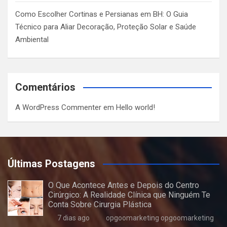
Como Escolher Cortinas e Persianas em BH: O Guia
Técnico para Aliar Decoração, Proteção Solar e Saúde
Ambiental
Comentários
A WordPress Commenter
em
Hello world!
Últimas Postagens
O Que Acontece Antes e Depois do Centro
Cirúrgico: A Realidade Clínica que Ninguém Te
Conta Sobre Cirurgia Plástica
7 dias ago
opgoomarketing opgoomarketing