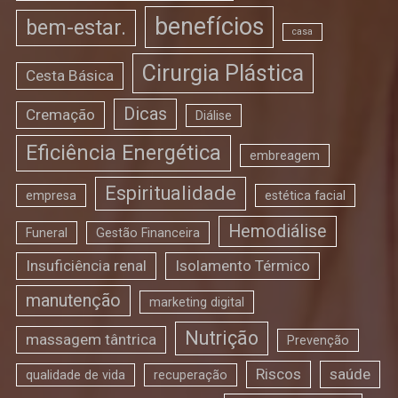
benefícios
bem-estar.
casa
Cirurgia Plástica
Cesta Básica
Dicas
Cremação
Diálise
Eficiência Energética
embreagem
Espiritualidade
empresa
estética facial
Hemodiálise
Funeral
Gestão Financeira
Insuficiência renal
Isolamento Térmico
manutenção
marketing digital
Nutrição
massagem tântrica
Prevenção
Riscos
saúde
qualidade de vida
recuperação