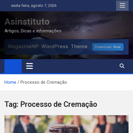
Skip
sexta-feira, agosto 7, 2026
to
content
Asinstituto
Artigos, Dicas e informações
Home
Processo de Cremação
Tag:
Processo de Cremação