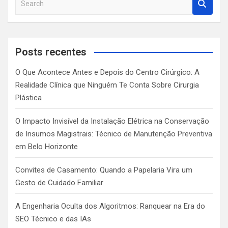
e
a
r
c
Posts recentes
h
O Que Acontece Antes e Depois do Centro Cirúrgico: A
Realidade Clínica que Ninguém Te Conta Sobre Cirurgia
Plástica
O Impacto Invisível da Instalação Elétrica na Conservação
de Insumos Magistrais: Técnico de Manutenção Preventiva
em Belo Horizonte
Convites de Casamento: Quando a Papelaria Vira um
Gesto de Cuidado Familiar
A Engenharia Oculta dos Algoritmos: Ranquear na Era do
SEO Técnico e das IAs