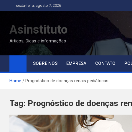
Skip
sexta-feira, agosto 7, 2026
to
content
Asinstituto
Artigos, Dicas e informações
SOBRE NÓS
EMPRESA
CONTATO
POL
Home
Prognóstico de doenças renais pediátricas
Tag:
Prognóstico de doenças ren