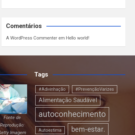
Comentários
A WordPress Commenter
em
Hello world!
Tags
#Adivinhação
#PrevençãoVarizes
Alimentação Saudável
autoconhecimento
Fonte de
Reprodução:
bem-estar.
Autoestima
Getty Imagem