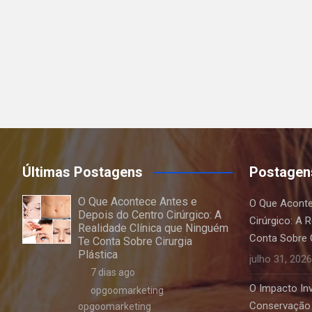
Últimas Postagens
Postagen
O Que Acontece Antes e
O Que Aconte
Depois do Centro Cirúrgico: A
Cirúrgico: A 
Realidade Clínica que Ninguém
Conta Sobre C
Te Conta Sobre Cirurgia
Plástica
julho 31, 2026
7 dias ago
O Impacto Invi
opgoomarketing
Conservação 
opgoomarketing