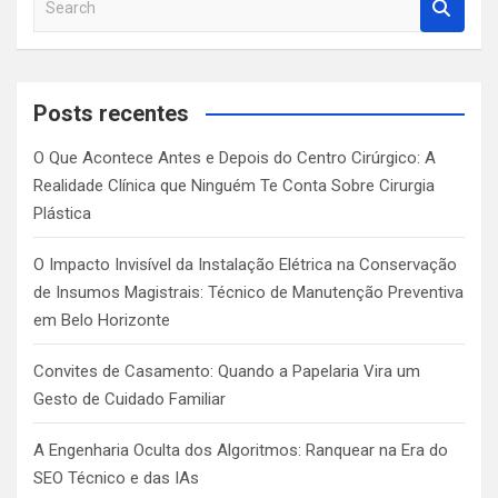
e
a
r
c
Posts recentes
h
O Que Acontece Antes e Depois do Centro Cirúrgico: A
Realidade Clínica que Ninguém Te Conta Sobre Cirurgia
Plástica
O Impacto Invisível da Instalação Elétrica na Conservação
de Insumos Magistrais: Técnico de Manutenção Preventiva
em Belo Horizonte
Convites de Casamento: Quando a Papelaria Vira um
Gesto de Cuidado Familiar
A Engenharia Oculta dos Algoritmos: Ranquear na Era do
SEO Técnico e das IAs