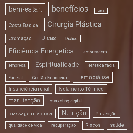
benefícios
bem-estar.
casa
Cirurgia Plástica
Cesta Básica
Dicas
Cremação
Diálise
Eficiência Energética
embreagem
Espiritualidade
empresa
estética facial
Hemodiálise
Funeral
Gestão Financeira
Insuficiência renal
Isolamento Térmico
manutenção
marketing digital
Nutrição
massagem tântrica
Prevenção
Riscos
saúde
qualidade de vida
recuperação