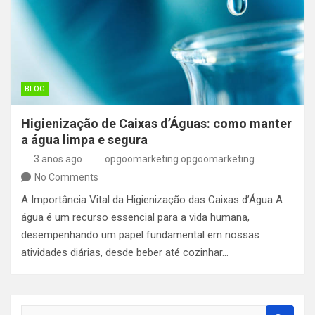
BLOG
Higienização de Caixas d’Águas: como manter
a água limpa e segura
3 anos ago
opgoomarketing opgoomarketing
No Comments
A Importância Vital da Higienização das Caixas d’Água A
água é um recurso essencial para a vida humana,
desempenhando um papel fundamental em nossas
atividades diárias, desde beber até cozinhar…
S