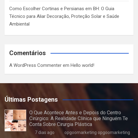
Como Escolher Cortinas e Persianas em BH: O Guia
Técnico para Aliar Decoração, Proteção Solar e Saúde
Ambiental
Comentários
A WordPress Commenter
em
Hello world!
Últimas Postagens
O Que Acontece Antes e Depois do Centro
Cirúrgico: A Realidade Clínica que Ninguém Te
Conta Sobre Cirurgia Plástica
7 dias ago
opgoomarketing opgoomarketing