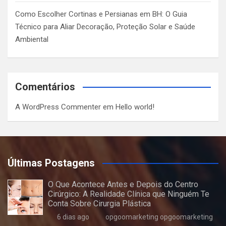
Como Escolher Cortinas e Persianas em BH: O Guia
Técnico para Aliar Decoração, Proteção Solar e Saúde
Ambiental
Comentários
A WordPress Commenter
em
Hello world!
Últimas Postagens
O Que Acontece Antes e Depois do Centro
Cirúrgico: A Realidade Clínica que Ninguém Te
Conta Sobre Cirurgia Plástica
6 dias ago
opgoomarketing opgoomarketing