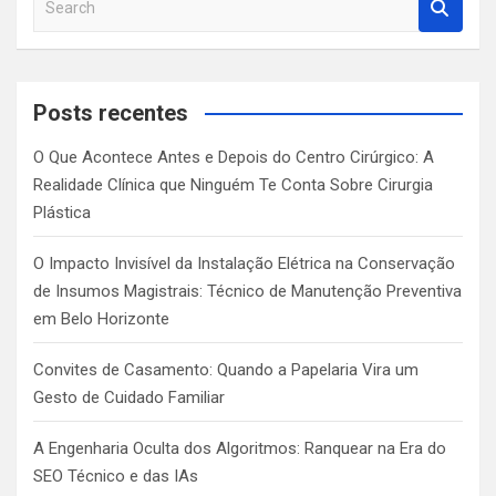
e
a
r
c
Posts recentes
h
O Que Acontece Antes e Depois do Centro Cirúrgico: A
Realidade Clínica que Ninguém Te Conta Sobre Cirurgia
Plástica
O Impacto Invisível da Instalação Elétrica na Conservação
de Insumos Magistrais: Técnico de Manutenção Preventiva
em Belo Horizonte
Convites de Casamento: Quando a Papelaria Vira um
Gesto de Cuidado Familiar
A Engenharia Oculta dos Algoritmos: Ranquear na Era do
SEO Técnico e das IAs