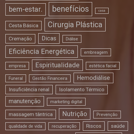
benefícios
bem-estar.
casa
Cirurgia Plástica
Cesta Básica
Dicas
Cremação
Diálise
Eficiência Energética
embreagem
Espiritualidade
empresa
estética facial
Hemodiálise
Funeral
Gestão Financeira
Insuficiência renal
Isolamento Térmico
manutenção
marketing digital
Nutrição
massagem tântrica
Prevenção
Riscos
saúde
qualidade de vida
recuperação