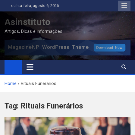
Skip
quinta-feira, agosto 6, 2026
to
content
Asinstituto
Artigos, Dicas e informações
Home
Rituais Funerários
Tag:
Rituais Funerários