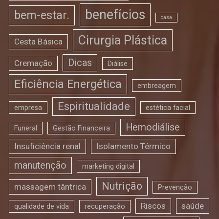
benefícios
bem-estar.
casa
Cirurgia Plástica
Cesta Básica
Dicas
Cremação
Diálise
Eficiência Energética
embreagem
Espiritualidade
empresa
estética facial
Hemodiálise
Funeral
Gestão Financeira
Insuficiência renal
Isolamento Térmico
manutenção
marketing digital
Nutrição
massagem tântrica
Prevenção
Riscos
saúde
qualidade de vida
recuperação