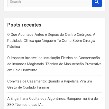
e
a
r
c
Posts recentes
h
O Que Acontece Antes e Depois do Centro Cirúrgico: A
Realidade Clínica que Ninguém Te Conta Sobre Cirurgia
Plástica
O Impacto Invisível da Instalação Elétrica na Conservação
de Insumos Magistrais: Técnico de Manutenção Preventiva
em Belo Horizonte
Convites de Casamento: Quando a Papelaria Vira um
Gesto de Cuidado Familiar
A Engenharia Oculta dos Algoritmos: Ranquear na Era do
SEO Técnico e das IAs