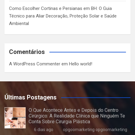
Como Escolher Cortinas e Persianas em BH: O Guia
Técnico para Aliar Decoração, Proteção Solar e Saúde
Ambiental
Comentários
A WordPress Commenter
em
Hello world!
Últimas Postagens
O Que Acontece Antes e Depois do Centro
Cirúrgico: A Realidade Clínica que Ninguém Te
Conta Sobre Cirurgia Plástica
6 dias ago
opgoomarketing opgoomarketing