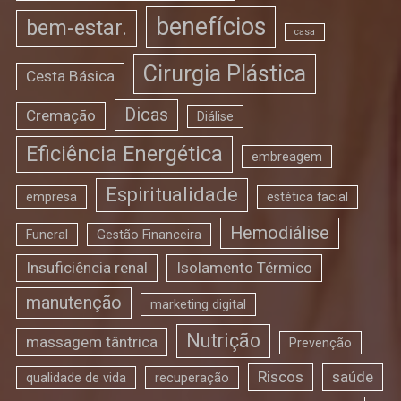
benefícios
bem-estar.
casa
Cirurgia Plástica
Cesta Básica
Dicas
Cremação
Diálise
Eficiência Energética
embreagem
Espiritualidade
empresa
estética facial
Hemodiálise
Funeral
Gestão Financeira
Insuficiência renal
Isolamento Térmico
manutenção
marketing digital
Nutrição
massagem tântrica
Prevenção
Riscos
saúde
qualidade de vida
recuperação