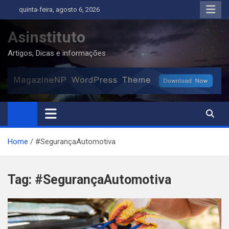
Skip
quinta-feira, agosto 6, 2026
to
content
Asinstituto
Artigos, Dicas e informações
Home
#SegurançaAutomotiva
Tag:
#SegurançaAutomotiva