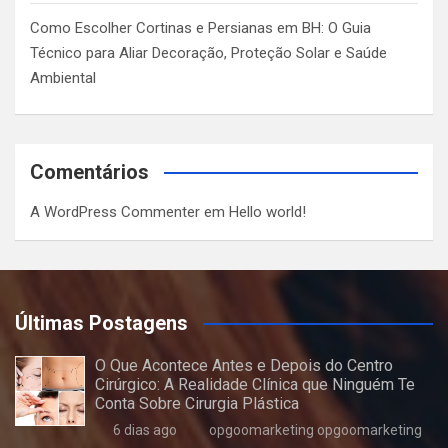
Como Escolher Cortinas e Persianas em BH: O Guia
Técnico para Aliar Decoração, Proteção Solar e Saúde
Ambiental
Comentários
A WordPress Commenter
em
Hello world!
Últimas Postagens
O Que Acontece Antes e Depois do Centro
Cirúrgico: A Realidade Clínica que Ninguém Te
Conta Sobre Cirurgia Plástica
6 dias ago
opgoomarketing opgoomarketing