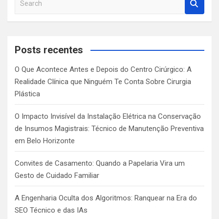
e
a
r
c
Posts recentes
h
O Que Acontece Antes e Depois do Centro Cirúrgico: A
Realidade Clínica que Ninguém Te Conta Sobre Cirurgia
Plástica
O Impacto Invisível da Instalação Elétrica na Conservação
de Insumos Magistrais: Técnico de Manutenção Preventiva
em Belo Horizonte
Convites de Casamento: Quando a Papelaria Vira um
Gesto de Cuidado Familiar
A Engenharia Oculta dos Algoritmos: Ranquear na Era do
SEO Técnico e das IAs