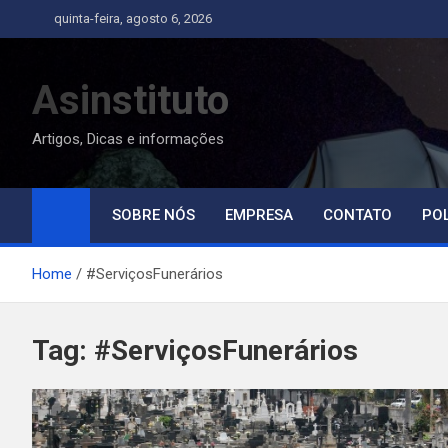
Skip
quinta-feira, agosto 6, 2026
to
content
Asinstituto
Artigos, Dicas e informações
SOBRE NÓS
EMPRESA
CONTATO
POL
Home
#ServiçosFunerários
Tag:
#ServiçosFunerários