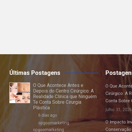
Últimas Postagens
Postagen
O Que Acontece Antes e
O Que Aconte
Depois do Centro Cirúrgico: A
Cirúrgico: A 
Realidade Clínica que Ninguém
Conta Sobre C
Te Conta Sobre Cirurgia
Plástica
julho 31, 2026
6 dias ago
O Impacto Invi
opgoomarketing
Conservação 
opgoomarketing