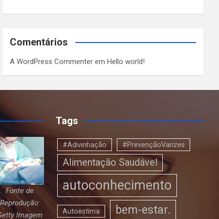
Comentários
A WordPress Commenter
em
Hello world!
Tags
#Adivinhação
#PrevençãoVarizes
Alimentação Saudável
autoconhecimento
Fonte de
Reprodução:
bem-estar.
Autoestima
Getty Imagem