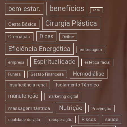
benefícios
bem-estar.
casa
Cirurgia Plástica
Cesta Básica
Dicas
Cremação
Diálise
Eficiência Energética
embreagem
Espiritualidade
empresa
estética facial
Hemodiálise
Funeral
Gestão Financeira
Insuficiência renal
Isolamento Térmico
manutenção
marketing digital
Nutrição
massagem tântrica
Prevenção
Riscos
saúde
qualidade de vida
recuperação