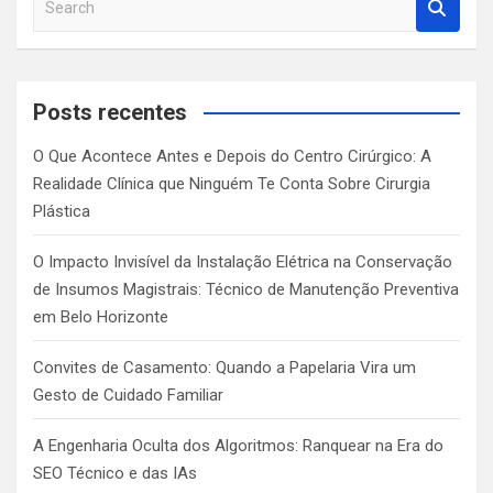
e
a
r
c
Posts recentes
h
O Que Acontece Antes e Depois do Centro Cirúrgico: A
Realidade Clínica que Ninguém Te Conta Sobre Cirurgia
Plástica
O Impacto Invisível da Instalação Elétrica na Conservação
de Insumos Magistrais: Técnico de Manutenção Preventiva
em Belo Horizonte
Convites de Casamento: Quando a Papelaria Vira um
Gesto de Cuidado Familiar
A Engenharia Oculta dos Algoritmos: Ranquear na Era do
SEO Técnico e das IAs