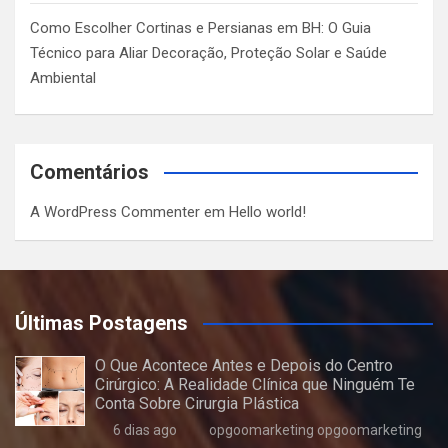
Como Escolher Cortinas e Persianas em BH: O Guia
Técnico para Aliar Decoração, Proteção Solar e Saúde
Ambiental
Comentários
A WordPress Commenter
em
Hello world!
Últimas Postagens
O Que Acontece Antes e Depois do Centro
Cirúrgico: A Realidade Clínica que Ninguém Te
Conta Sobre Cirurgia Plástica
6 dias ago
opgoomarketing opgoomarketing