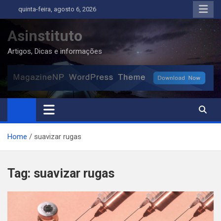
Skip
quinta-feira, agosto 6, 2026
to
content
Asinstituto
Artigos, Dicas e informações
Home
suavizar rugas
Tag:
suavizar rugas