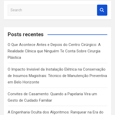
S
e
a
r
c
Posts recentes
h
O Que Acontece Antes e Depois do Centro Cirúrgico: A
Realidade Clínica que Ninguém Te Conta Sobre Cirurgia
Plástica
O Impacto Invisível da Instalação Elétrica na Conservação
de Insumos Magistrais: Técnico de Manutenção Preventiva
em Belo Horizonte
Convites de Casamento: Quando a Papelaria Vira um
Gesto de Cuidado Familiar
A Engenharia Oculta dos Algoritmos: Ranquear na Era do