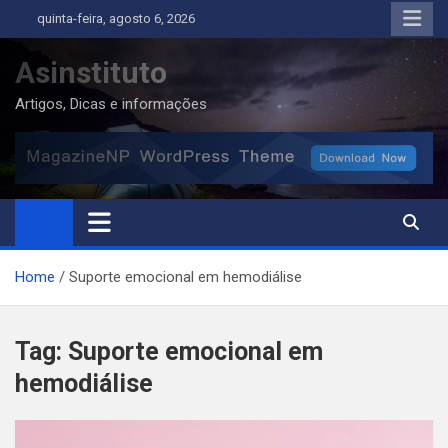
Skip
quinta-feira, agosto 6, 2026
to
content
Asinstituto
Artigos, Dicas e informações
Home
Suporte emocional em hemodiálise
Tag:
Suporte emocional em
hemodiálise