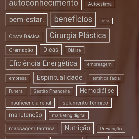
autoconhecimento
Autoestima
benefícios
bem-estar.
casa
Cirurgia Plástica
Cesta Básica
Dicas
Cremação
Diálise
Eficiência Energética
embreagem
Espiritualidade
empresa
estética facial
Hemodiálise
Funeral
Gestão Financeira
Insuficiência renal
Isolamento Térmico
manutenção
marketing digital
Nutrição
massagem tântrica
Prevenção