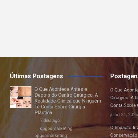
Últimas Postagens
Postagen
O Que Acontece Antes e
O Que Aconte
Depois do Centro Cirúrgico: A
Cirúrgico: A 
Realidade Clínica que Ninguém
Conta Sobre C
Te Conta Sobre Cirurgia
Plástica
julho 31, 2026
7 dias ago
O Impacto Invi
opgoomarketing
Conservação 
opgoomarketing