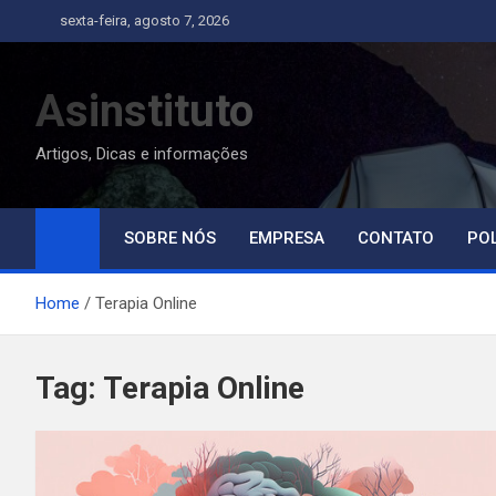
Skip
sexta-feira, agosto 7, 2026
to
content
Asinstituto
Artigos, Dicas e informações
SOBRE NÓS
EMPRESA
CONTATO
POL
Home
Terapia Online
Tag:
Terapia Online