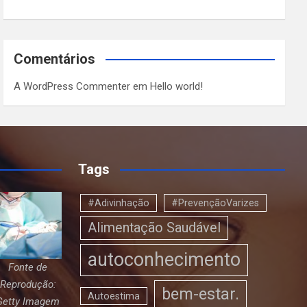
Comentários
A WordPress Commenter
em
Hello world!
Tags
#Adivinhação
#PrevençãoVarizes
Alimentação Saudável
autoconhecimento
Fonte de
Reprodução:
bem-estar.
Autoestima
Getty Imagem