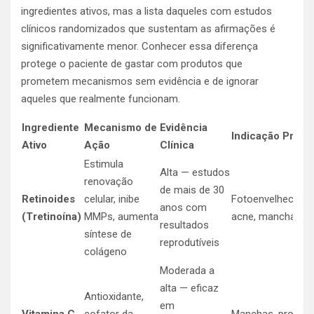
ingredientes ativos, mas a lista daqueles com estudos
clínicos randomizados que sustentam as afirmações é
significativamente menor. Conhecer essa diferença
protege o paciente de gastar com produtos que
prometem mecanismos sem evidência e de ignorar
aqueles que realmente funcionam.
Ingrediente
Mecanismo de
Evidência
Indicação Princi
Ativo
Ação
Clínica
Estimula
Alta — estudos
renovação
de mais de 30
Retinoides
celular, inibe
Fotoenvelhecimen
anos com
(Tretinoína)
MMPs, aumenta
acne, manchas
resultados
síntese de
reprodutíveis
colágeno
Moderada a
alta — eficaz
Antioxidante,
em