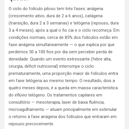
O ciclo do folículo piloso tem três fases: anágena
(crescimento ativo, dura de 2 a 6 anos), catágena
(transição, dura 2 a 3 semanas) e telógena (repouso, dura
3 a 4 meses), após a qual o fio cai e o ciclo recomeça. Em
condições normais, cerca de 85% dos folículos estão em
fase anágena simultaneamente — o que explica por que
perdemos 50 a 100 fios por dia sem perceber perda de
densidade. Quando um evento estressante (febre alta,
cirurgia, déficit nutricional) interrompe o ciclo
prematuramente, uma proporção maior de folículos entra
em fase telógena ao mesmo tempo. O resultado, dois a
quatro meses depois, é a queda em massa característica
do eflúvio telógeno. Os tratamentos capilares em
consultório — mesoterapia, laser de baixa fluência,
microagulhamento — atuam principalmente em estimular
o retorno à fase anágena dos folículos que entraram em
repouso precocemente.