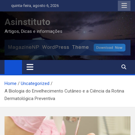
Skip
quinta-feira, agosto 6, 2026
to
content
Asinstituto
Artigos, Dicas e informações
Home
Uncategorized
A Biologia do Envelhecimento Cutâneo e a Ciência da Rotina
Dermatológica Preventiva