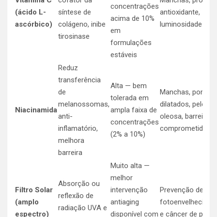
Vitamina C
cofator da
Manchas, proteç
concentrações
(ácido L-
síntese de
antioxidante,
acima de 10%
ascórbico)
colágeno, inibe
luminosidade
em
tirosinase
formulações
estáveis
Reduz
transferência
Alta — bem
de
Manchas, poros
tolerada em
melanossomas,
dilatados, pele
Niacinamida
ampla faixa de
anti-
oleosa, barreira
concentrações
inflamatório,
comprometida
(2% a 10%)
melhora
barreira
Muito alta —
melhor
Absorção ou
Filtro Solar
intervenção
Prevenção de
reflexão de
(amplo
antiaging
fotoenvelhecime
radiação UVA e
espectro)
disponível com
e câncer de pele