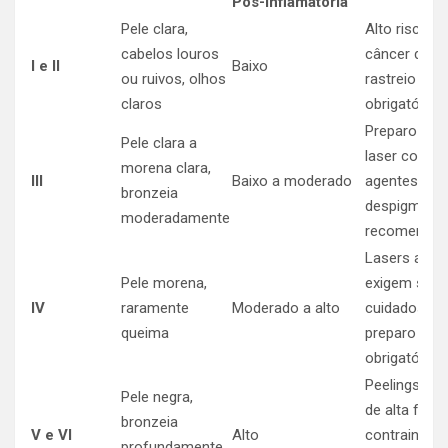
Pós-Inflamatória
Pele clara,
Alto risco d
cabelos louros
câncer de p
I e II
Baixo
ou ruivos, olhos
rastreio rig
claros
obrigatório
Preparo pré-
Pele clara a
laser com
morena clara,
III
Baixo a moderado
agentes
bronzeia
despigment
moderadamente
recomenda
Lasers ablat
Pele morena,
exigem sele
IV
raramente
Moderado a alto
cuidadosa e
queima
preparo
obrigatório
Peelings e l
Pele negra,
de alta fluên
bronzeia
V e VI
Alto
contraindic
profundamente,