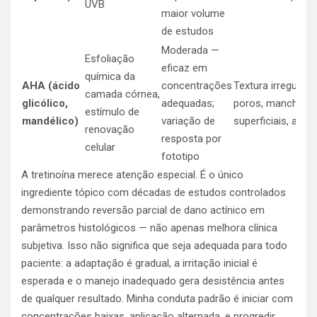
UVB
maior volume
de estudos
Moderada —
Esfoliação
eficaz em
química da
AHA (ácido
concentrações
Textura irregular,
camada córnea,
glicólico,
adequadas;
poros, manchas
estímulo de
mandélico)
variação de
superficiais, acne
renovação
resposta por
celular
fototipo
A tretinoína merece atenção especial. É o único
ingrediente tópico com décadas de estudos controlados
demonstrando reversão parcial de dano actínico em
parâmetros histológicos — não apenas melhora clínica
subjetiva. Isso não significa que seja adequada para todo
paciente: a adaptação é gradual, a irritação inicial é
esperada e o manejo inadequado gera desistência antes
de qualquer resultado. Minha conduta padrão é iniciar com
concentrações baixas, aplicação alternada, e progredir