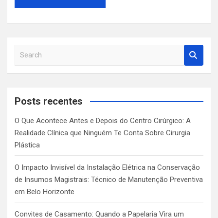
S
e
a
r
c
Posts recentes
h
O Que Acontece Antes e Depois do Centro Cirúrgico: A
Realidade Clínica que Ninguém Te Conta Sobre Cirurgia
Plástica
O Impacto Invisível da Instalação Elétrica na Conservação
de Insumos Magistrais: Técnico de Manutenção Preventiva
em Belo Horizonte
Convites de Casamento: Quando a Papelaria Vira um