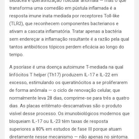
sebácea e queratinização folicular anômala — mas o que
transforma uma comedão em pústula inflamada é a
resposta imune inata mediada por receptores Toll-like
(TLR2), que reconhecem componentes bacterianos e
ativam a cascata inflamatória. Tratar apenas a bactéria
sem endereçar a inflamação resultante é a razão pela qual
tantos antibióticos tópicos perdem eficácia ao longo do
tempo.
A psoríase é uma doença autoimune T-mediada na qual
linfócitos T helper (Th17) produzem IL-17 e IL-22 em
excesso, estimulando os queratinócitos a se proliferarem
de forma anômala — o ciclo de renovação celular, que
normalmente leva 28 dias, comprime-se para três a quatro
dias. As placas eritêmato-descamativas são o produto
visível desse processo. Os imunobiológicos modernos que
bloqueiam IL-17 ou IL-23 têm taxas de resposta
superiores a 80% em estudos de fase III porque atuam
diretamente nesse mecanismo — não apenas no sintoma.