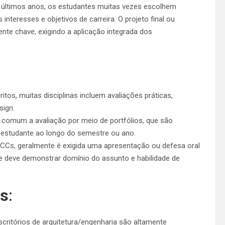
 últimos anos, os estudantes muitas vezes escolhem
nteresses e objetivos de carreira. O projeto final ou
te chave, exigindo a aplicação integrada dos
tos, muitas disciplinas incluem avaliações práticas,
sign.
é comum a avaliação por meio de portfólios, que são
o estudante ao longo do semestre ou ano.
 TCCs, geralmente é exigida uma apresentação ou defesa oral
 deve demonstrar domínio do assunto e habilidade de
es
:
critórios de arquitetura/engenharia são altamente