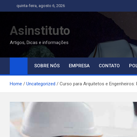
Skip
quinta-feira, agosto 6, 2026
to
content
Asinstituto
Artigos, Dicas e informações
SOBRE NÓS
EMPRESA
CONTATO
POL
Home
Uncategorized
Curso para Arquitetos e Engenheiros