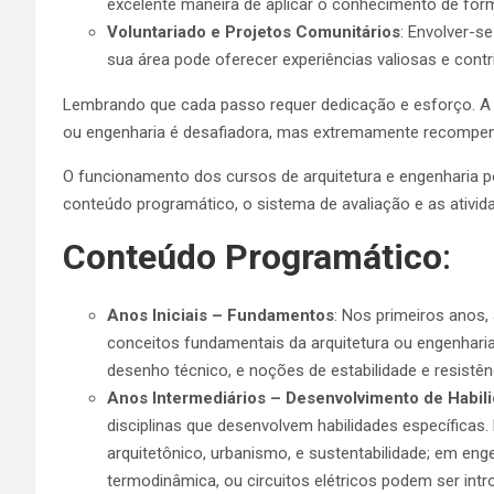
excelente maneira de aplicar o conhecimento de form
Voluntariado e Projetos Comunitários
: Envolver-s
sua área pode oferecer experiências valiosas e contr
Lembrando que cada passo requer dedicação e esforço. A j
ou engenharia é desafiadora, mas extremamente recompe
O funcionamento dos cursos de arquitetura e engenharia p
conteúdo programático, o sistema de avaliação e as ativid
Conteúdo Programático
:
Anos Iniciais – Fundamentos
: Nos primeiros anos,
conceitos fundamentais da arquitetura ou engenharia,
desenho técnico, e noções de estabilidade e resistên
Anos Intermediários – Desenvolvimento de Habil
disciplinas que desenvolvem habilidades específicas
arquitetônico, urbanismo, e sustentabilidade; em eng
termodinâmica, ou circuitos elétricos podem ser intr