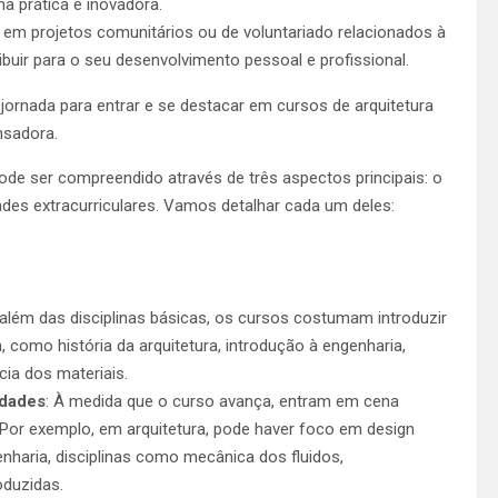
a prática e inovadora.
e em projetos comunitários ou de voluntariado relacionados à
ibuir para o seu desenvolvimento pessoal e profissional.
ornada para entrar e se destacar em cursos de arquitetura
nsadora.
ode ser compreendido através de três aspectos principais: o
ades extracurriculares. Vamos detalhar cada um deles:
 além das disciplinas básicas, os cursos costumam introduzir
 como história da arquitetura, introdução à engenharia,
cia dos materiais.
idades
: À medida que o curso avança, entram em cena
. Por exemplo, em arquitetura, pode haver foco em design
enharia, disciplinas como mecânica dos fluidos,
oduzidas.