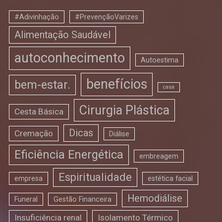
#Adivinhação
#PrevençãoVarizes
Alimentação Saudável
autoconhecimento
Autoestima
benefícios
bem-estar.
casa
Cirurgia Plástica
Cesta Básica
Dicas
Cremação
Diálise
Eficiência Energética
embreagem
Espiritualidade
empresa
estética facial
Hemodiálise
Funeral
Gestão Financeira
Insuficiência renal
Isolamento Térmico