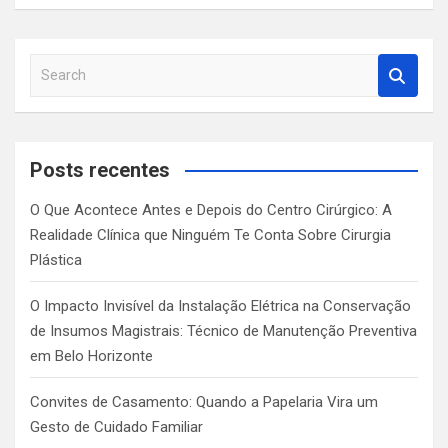
S
e
a
r
c
Posts recentes
h
O Que Acontece Antes e Depois do Centro Cirúrgico: A
Realidade Clínica que Ninguém Te Conta Sobre Cirurgia
Plástica
O Impacto Invisível da Instalação Elétrica na Conservação
de Insumos Magistrais: Técnico de Manutenção Preventiva
em Belo Horizonte
Convites de Casamento: Quando a Papelaria Vira um
Gesto de Cuidado Familiar