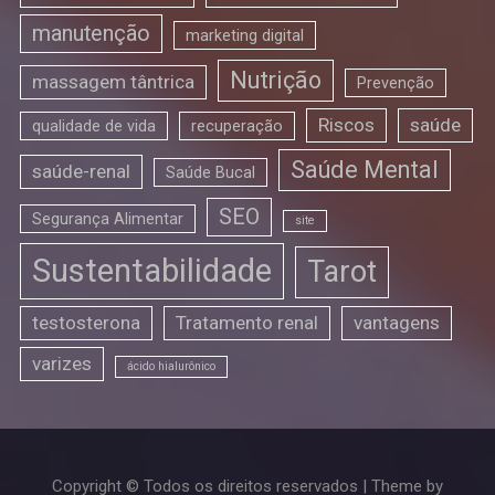
manutenção
marketing digital
Nutrição
massagem tântrica
Prevenção
Riscos
saúde
qualidade de vida
recuperação
Saúde Mental
saúde-renal
Saúde Bucal
SEO
Segurança Alimentar
site
Sustentabilidade
Tarot
testosterona
Tratamento renal
vantagens
varizes
ácido hialurônico
Copyright © Todos os direitos reservados | Theme by