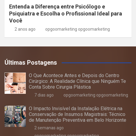
Entenda a Diferença entre Psicólogo e
Psiquiatra e Escolha o Profissional Ideal para
Você
2 anos ago
opgoomarketing opgoomarketing
Últimas Postagens
O Que Acontece Antes e Depois do Centro
Cirúrgico: A Realidade Clínica que Ninguém Te
Conta Sobre Cirurgia Plástica
7 dias ago
opgoomarketing opgoomarketing
O Impacto Invisível da Instalação Elétrica na
Conservação de Insumos Magistrais: Técnico
de Manutenção Preventiva em Belo Horizonte
2 semanas ago
opgoomarketing opgoomarketing