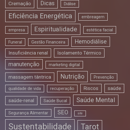
Dicas
Cremação
Diálise
Eficiência Energética
embreagem
Espiritualidade
empresa
estética facial
Hemodiálise
Funeral
Gestão Financeira
Insuficiência renal
Isolamento Térmico
manutenção
marketing digital
Nutrição
massagem tântrica
Prevenção
Riscos
saúde
qualidade de vida
recuperação
Saúde Mental
saúde-renal
Saúde Bucal
SEO
Segurança Alimentar
site
Sustentabilidade
Tarot