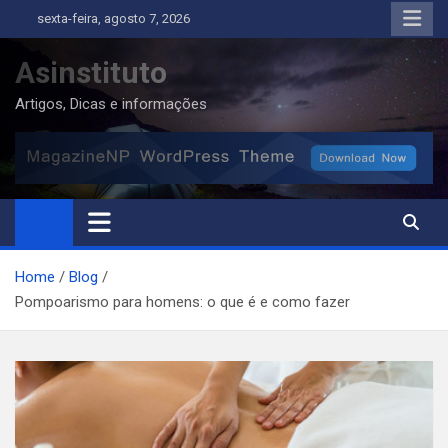
Skip
sexta-feira, agosto 7, 2026
to
content
Asinstituto
Artigos, Dicas e informações
Home
Blog
Pompoarismo para homens: o que é e como fazer