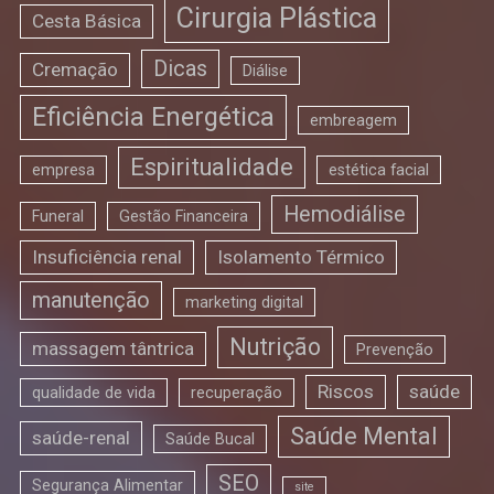
Cirurgia Plástica
Cesta Básica
Dicas
Cremação
Diálise
Eficiência Energética
embreagem
Espiritualidade
empresa
estética facial
Hemodiálise
Funeral
Gestão Financeira
Insuficiência renal
Isolamento Térmico
manutenção
marketing digital
Nutrição
massagem tântrica
Prevenção
Riscos
saúde
qualidade de vida
recuperação
Saúde Mental
saúde-renal
Saúde Bucal
SEO
Segurança Alimentar
site