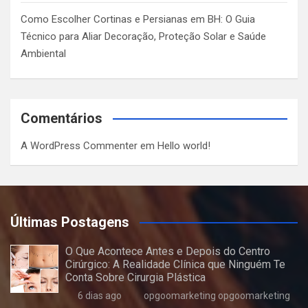
Como Escolher Cortinas e Persianas em BH: O Guia
Técnico para Aliar Decoração, Proteção Solar e Saúde
Ambiental
Comentários
A WordPress Commenter
em
Hello world!
Últimas Postagens
O Que Acontece Antes e Depois do Centro
Cirúrgico: A Realidade Clínica que Ninguém Te
Conta Sobre Cirurgia Plástica
6 dias ago
opgoomarketing opgoomarketing