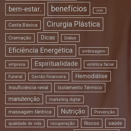
benefícios
bem-estar.
casa
Cirurgia Plástica
Cesta Básica
Dicas
Cremação
Diálise
Eficiência Energética
embreagem
Espiritualidade
empresa
estética facial
Hemodiálise
Funeral
Gestão Financeira
Insuficiência renal
Isolamento Térmico
manutenção
marketing digital
Nutrição
massagem tântrica
Prevenção
Riscos
saúde
qualidade de vida
recuperação