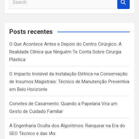
e
a
r
c
Posts recentes
h
O Que Acontece Antes e Depois do Centro Cirúrgico: A
Realidade Clínica que Ninguém Te Conta Sobre Cirurgia
Plástica
O Impacto Invisível da Instalação Elétrica na Conservação
de Insumos Magistrais: Técnico de Manutenção Preventiva
em Belo Horizonte
Convites de Casamento: Quando a Papelaria Vira um
Gesto de Cuidado Familiar
A Engenharia Oculta dos Algoritmos: Ranquear na Era do
SEO Técnico e das IAs