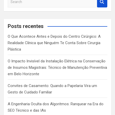
e
a
r
c
Posts recentes
h
O Que Acontece Antes e Depois do Centro Cirúrgico: A
Realidade Clínica que Ninguém Te Conta Sobre Cirurgia
Plástica
O Impacto Invisível da Instalação Elétrica na Conservação
de Insumos Magistrais: Técnico de Manutenção Preventiva
em Belo Horizonte
Convites de Casamento: Quando a Papelaria Vira um
Gesto de Cuidado Familiar
A Engenharia Oculta dos Algoritmos: Ranquear na Era do
SEO Técnico e das IAs