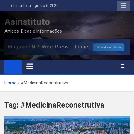
Skip
quinta-feira, agosto 6, 2026
to
content
Asinstituto
Artigos, Dicas e informações
Home
#MedicinaReconstrutiva
Tag:
#MedicinaReconstrutiva