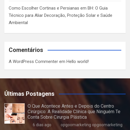
Como Escolher Cortinas e Persianas em BH: O Guia
Técnico para Aliar Decoração, Proteção Solar e Saúde
Ambiental
Comentários
A WordPress Commenter
em
Hello world!
Últimas Postagens
O Que Acontece Antes e Depois do Centro
Cirúrgico: A Realidade Clínica que Ninguém Te
Conta Sobre Cirurgia Plástica
6 dias ago
opgoomarketing opgoomarketing