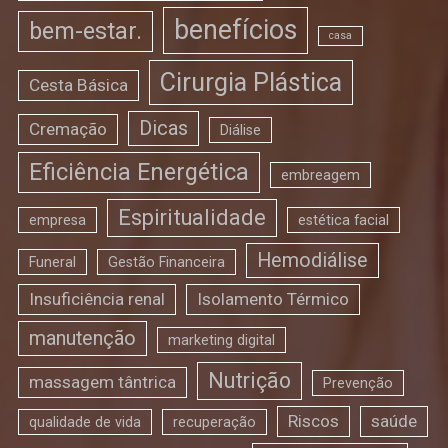
benefícios
bem-estar.
casa
Cirurgia Plástica
Cesta Básica
Dicas
Cremação
Diálise
Eficiência Energética
embreagem
Espiritualidade
empresa
estética facial
Hemodiálise
Funeral
Gestão Financeira
Insuficiência renal
Isolamento Térmico
manutenção
marketing digital
Nutrição
massagem tântrica
Prevenção
Riscos
saúde
qualidade de vida
recuperação