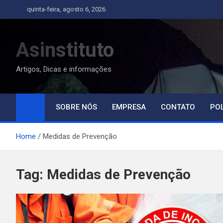
Skip
quinta-feira, agosto 6, 2026
to
content
Asinstituto
Artigos, Dicas e informações
SOBRE NÓS
EMPRESA
CONTATO
POL
Home
Medidas de Prevenção
Tag:
Medidas de Prevenção