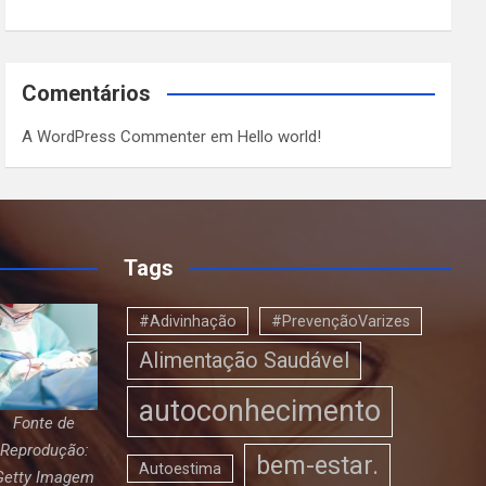
Comentários
A WordPress Commenter
em
Hello world!
Tags
#Adivinhação
#PrevençãoVarizes
Alimentação Saudável
autoconhecimento
Fonte de
Reprodução:
bem-estar.
Autoestima
Getty Imagem