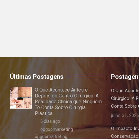
Últimas Postagens
Postagen
O Que Acontece Antes e
O Que Aconte
Depois do Centro Cirúrgico: A
Cirúrgico: A 
Realidade Clínica que Ninguém
Conta Sobre C
Te Conta Sobre Cirurgia
Plástica
julho 31, 2026
6 dias ago
O Impacto Invi
opgoomarketing
Conservação 
opgoomarketing