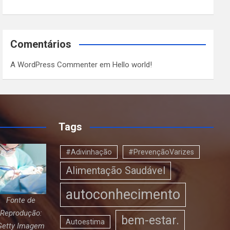
Comentários
A WordPress Commenter
em
Hello world!
Tags
#Adivinhação
#PrevençãoVarizes
Alimentação Saudável
autoconhecimento
Fonte de
Reprodução:
bem-estar.
Autoestima
Getty Imagem