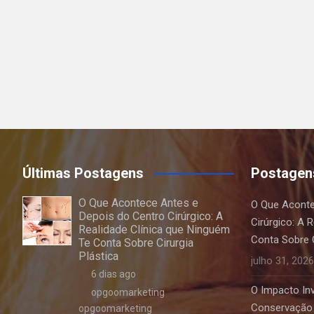
Últimas Postagens
Postagen
O Que Acontece Antes e
O Que Aconte
Depois do Centro Cirúrgico: A
Cirúrgico: A 
Realidade Clínica que Ninguém
Conta Sobre C
Te Conta Sobre Cirurgia
Plástica
julho 31, 2026
6 dias ago
O Impacto Invi
opgoomarketing
Conservação 
opgoomarketing