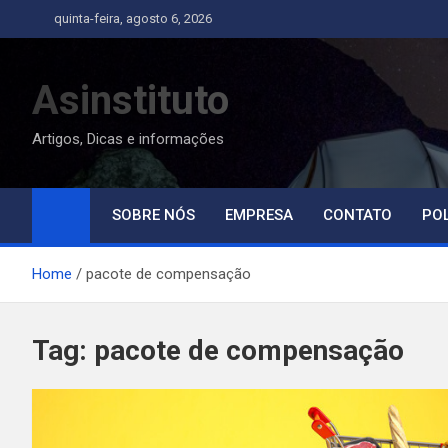
Skip
quinta-feira, agosto 6, 2026
to
content
Asinstituto
Artigos, Dicas e informações
SOBRE NÓS
EMPRESA
CONTATO
POL
Home
pacote de compensação
Tag:
pacote de compensação