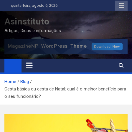
Skip
quinta-feira, agosto 6, 2026
to
content
Asinstituto
Artigos, Dicas e informações
Home
Blog
Cesta básica ou cesta de Natal: qual é o melhor benefício para
o seu funcionário?