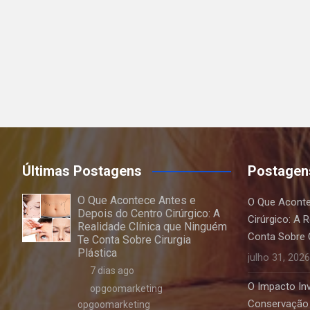
Últimas Postagens
Postagen
O Que Acontece Antes e
O Que Aconte
Depois do Centro Cirúrgico: A
Cirúrgico: A 
Realidade Clínica que Ninguém
Conta Sobre C
Te Conta Sobre Cirurgia
Plástica
julho 31, 2026
7 dias ago
O Impacto Invi
opgoomarketing
Conservação 
opgoomarketing