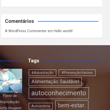
Comentários
A WordPress Commenter
em
Hello world!
Tags
#Adivinhação
#PrevençãoVarizes
Alimentação Saudável
autoconhecimento
Fonte de
Reprodução:
bem-estar.
Autoestima
Getty Imagem