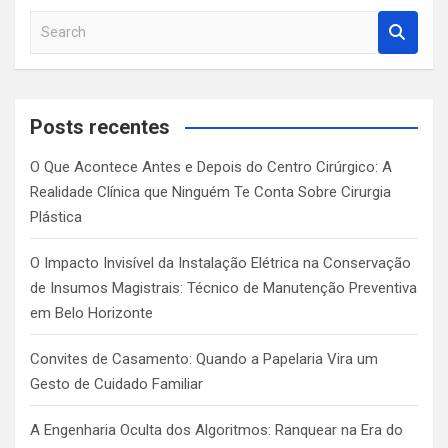
S
e
a
r
c
Posts recentes
h
O Que Acontece Antes e Depois do Centro Cirúrgico: A
Realidade Clínica que Ninguém Te Conta Sobre Cirurgia
Plástica
O Impacto Invisível da Instalação Elétrica na Conservação
de Insumos Magistrais: Técnico de Manutenção Preventiva
em Belo Horizonte
Convites de Casamento: Quando a Papelaria Vira um
Gesto de Cuidado Familiar
A Engenharia Oculta dos Algoritmos: Ranquear na Era do