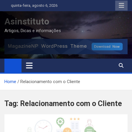
Skip
quinta-feira, agosto 6, 2026
to
content
Asinstituto
Artigos, Dicas e informações
Home
Relacionamento com o Cliente
Tag:
Relacionamento com o Cliente