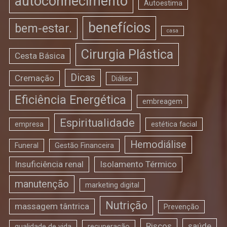
autoconhecimento
Autoestima
benefícios
bem-estar.
casa
Cirurgia Plástica
Cesta Básica
Dicas
Cremação
Diálise
Eficiência Energética
embreagem
Espiritualidade
empresa
estética facial
Hemodiálise
Funeral
Gestão Financeira
Insuficiência renal
Isolamento Térmico
manutenção
marketing digital
Nutrição
massagem tântrica
Prevenção
Riscos
saúde
qualidade de vida
recuperação