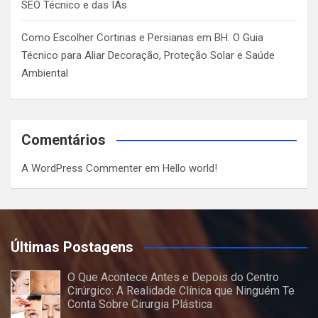
SEO Técnico e das IAs
Como Escolher Cortinas e Persianas em BH: O Guia
Técnico para Aliar Decoração, Proteção Solar e Saúde
Ambiental
Comentários
A WordPress Commenter
em
Hello world!
Últimas Postagens
O Que Acontece Antes e Depois do Centro
Cirúrgico: A Realidade Clínica que Ninguém Te
Conta Sobre Cirurgia Plástica