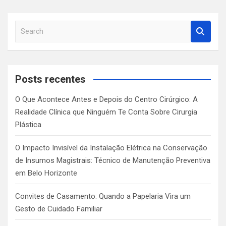
S
e
a
r
c
Posts recentes
h
O Que Acontece Antes e Depois do Centro Cirúrgico: A
Realidade Clínica que Ninguém Te Conta Sobre Cirurgia
Plástica
O Impacto Invisível da Instalação Elétrica na Conservação
de Insumos Magistrais: Técnico de Manutenção Preventiva
em Belo Horizonte
Convites de Casamento: Quando a Papelaria Vira um
Gesto de Cuidado Familiar