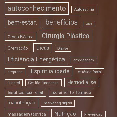
autoconhecimento
Autoestima
benefícios
bem-estar.
casa
Cirurgia Plástica
Cesta Básica
Dicas
Cremação
Diálise
Eficiência Energética
embreagem
Espiritualidade
empresa
estética facial
Hemodiálise
Funeral
Gestão Financeira
Insuficiência renal
Isolamento Térmico
manutenção
marketing digital
Nutrição
massagem tântrica
Prevenção