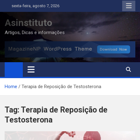
Skip
sexta-feira, agosto 7, 2026
to
content
Asinstituto
Artigos, Dicas e informações
Home
Terapia de Reposição de Testosterona
Tag:
Terapia de Reposição de
Testosterona