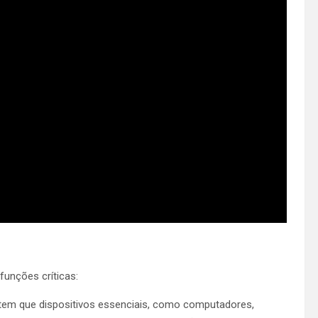
funções críticas:
ntem que dispositivos essenciais, como computadores,