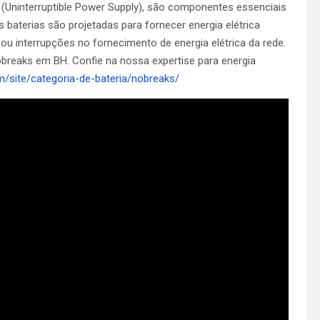
Uninterruptible Power Supply), são componentes essenciais
 baterias são projetadas para fornecer energia elétrica
ou interrupções no fornecimento de energia elétrica da rede.
obreaks em BH. Confie na nossa expertise para energia
om/site/categoria-de-bateria/nobreaks/