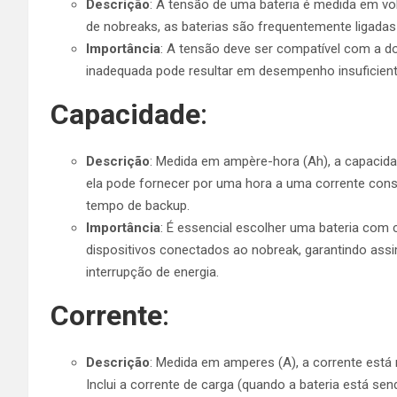
Descrição
: A tensão de uma bateria é medida em volt
de nobreaks, as baterias são frequentemente ligadas
Importância
: A tensão deve ser compatível com a d
inadequada pode resultar em desempenho insuficien
Capacidade
:
Descrição
: Medida em ampère-hora (Ah), a capacidad
ela pode fornecer por uma hora a uma corrente con
tempo de backup.
Importância
: É essencial escolher uma bateria com
dispositivos conectados ao nobreak, garantindo as
interrupção de energia.
Corrente
:
Descrição
: Medida em amperes (A), a corrente está r
Inclui a corrente de carga (quando a bateria está se