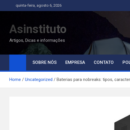
Skip
quinta-feira, agosto 6, 2026
to
content
Asinstituto
Artigos, Dicas e informações
SOBRE NÓS
EMPRESA
CONTATO
POL
Home
Uncategorized
Baterias para nobreaks: tipos, caracte