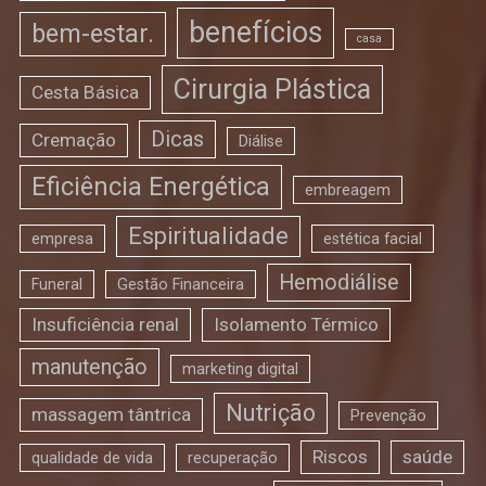
benefícios
bem-estar.
casa
Cirurgia Plástica
Cesta Básica
Dicas
Cremação
Diálise
Eficiência Energética
embreagem
Espiritualidade
empresa
estética facial
Hemodiálise
Funeral
Gestão Financeira
Insuficiência renal
Isolamento Térmico
manutenção
marketing digital
Nutrição
massagem tântrica
Prevenção
Riscos
saúde
qualidade de vida
recuperação