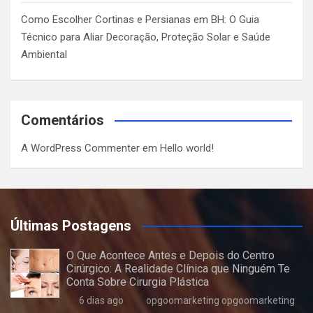
Como Escolher Cortinas e Persianas em BH: O Guia
Técnico para Aliar Decoração, Proteção Solar e Saúde
Ambiental
Comentários
A WordPress Commenter
em
Hello world!
Últimas Postagens
O Que Acontece Antes e Depois do Centro
Cirúrgico: A Realidade Clínica que Ninguém Te
Conta Sobre Cirurgia Plástica
6 dias ago
opgoomarketing opgoomarketing