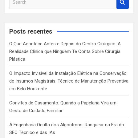
e
a
r
c
Posts recentes
h
O Que Acontece Antes e Depois do Centro Cirúrgico: A
Realidade Clínica que Ninguém Te Conta Sobre Cirurgia
Plástica
O Impacto Invisível da Instalação Elétrica na Conservação
de Insumos Magistrais: Técnico de Manutenção Preventiva
em Belo Horizonte
Convites de Casamento: Quando a Papelaria Vira um
Gesto de Cuidado Familiar
A Engenharia Oculta dos Algoritmos: Ranquear na Era do
SEO Técnico e das IAs