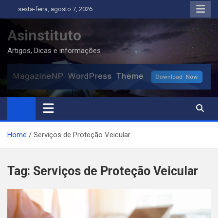
Skip
sexta-feira, agosto 7, 2026
to
content
Asinstituto
Artigos, Dicas e informações
Home
Serviços de Proteção Veicular
Tag:
Serviços de Proteção Veicular